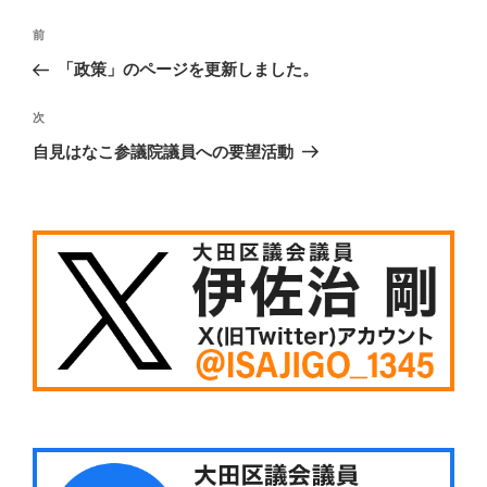
投
前
前
稿
の
「政策」のページを更新しました。
ナ
投
ビ
稿
次
次
ゲ
の
自見はなこ参議院議員への要望活動
投
ー
稿
シ
ョ
ン