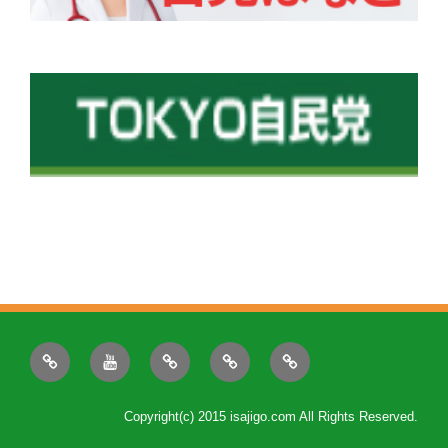
ニ
動
プ
政
後
ュ
画
ロ
策
援
ー
フ
会
Copyright(c) 2015 isajigo.com All Rights Reserved.
ス
ィ