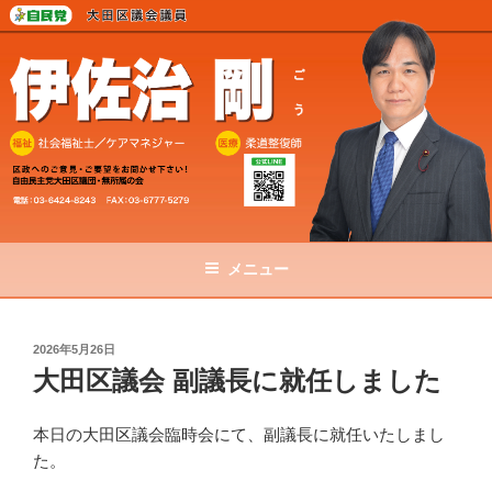
コ
ン
テ
ン
ツ
へ
ス
キ
ッ
プ
メニュー
投
2026年5月26日
稿
大田区議会 副議長に就任しました
日:
本日の大田区議会臨時会にて、副議長に就任いたしまし
た。