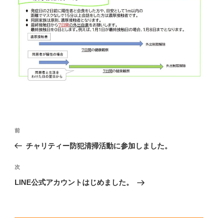
投
前
前
稿
の
チャリティー防犯清掃活動に参加しました。
ナ
投
ビ
稿
次
次
ゲ
の
LINE公式アカウントはじめました。
投
ー
稿
シ