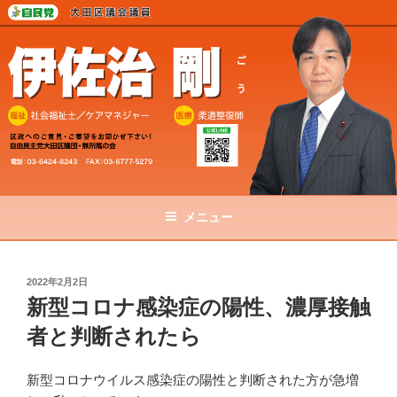
コ
ン
テ
ン
ツ
へ
ス
キ
ッ
プ
メニュー
投
2022年2月2日
稿
新型コロナ感染症の陽性、濃厚接触
日:
者と判断されたら
新型コロナウイルス感染症の陽性と判断された方が急増