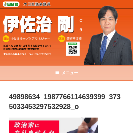
コ
ン
テ
ン
ツ
へ
ス
キ
ッ
プ
メニュー
49898634_1987766114639399_373
5033453297532928_o