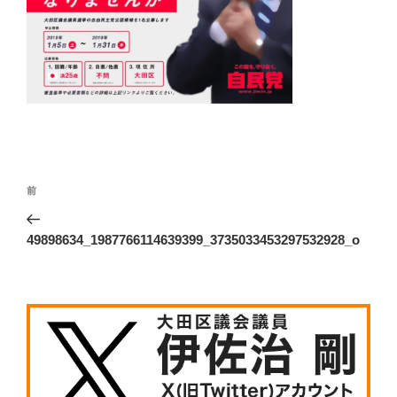
投
前
前
稿
の
ナ
投
49898634_1987766114639399_3735033453297532928_o
ビ
稿
ゲ
ー
シ
ョ
ン