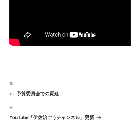
投
前
前
稿
の
予算委員会での質疑
ナ
投
ビ
稿
次
次
ゲ
の
YouTube「伊佐治ごうチャンネル」更新
投
ー
稿
シ