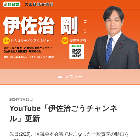
コ
ン
テ
ン
ツ
へ
ス
キ
ッ
プ
メニュー
投
2024年3月13日
稿
YouTube「伊佐治ごうチャンネ
日:
ル」更新
先日(2/26)、区議会本会議でおこなった一般質問の動画を