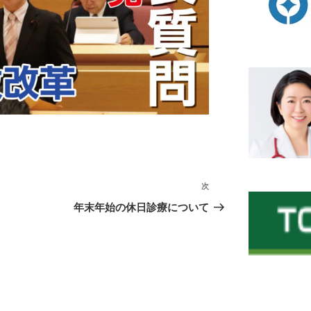
次
次
の
年末年始の休日診療について
投
稿