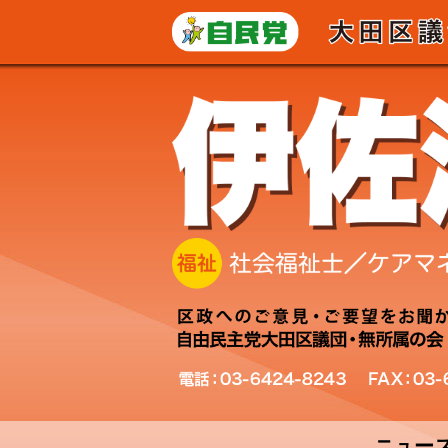
コ
ン
テ
ン
ツ
へ
ス
キ
ッ
プ
ニュー