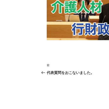
投
前
前
稿
の
代表質問をおこないました。
投
ナ
稿
ビ
ゲ
ー