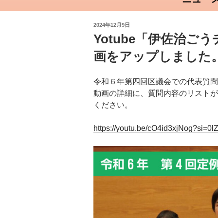
投
2024年12月9日
稿
Yotube「伊佐治
日:
画をアップしました
令和６年第四回区議会での代表質問
動画の詳細に、質問内容のリストが
ください。
https://youtu.be/cO4id3xjNog?si=0