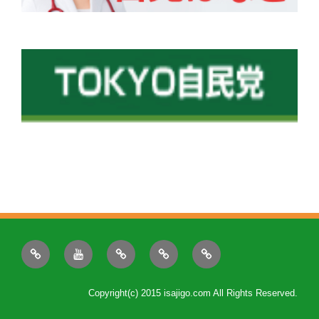
ニ
動
プ
政
後
ュ
画
ロ
策
援
ー
フ
会
Copyright(c) 2015 isajigo.com All Rights Reserved.
ス
ィ