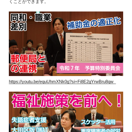
くことができます。
https://youtu.be/equUhmXNk0g?si=Fi8E2gYrwBru8qw_