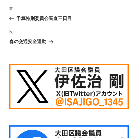
投
前
前
稿
の
予算特別委員会審査三日目
ナ
投
ビ
稿
次
次
ゲ
の
春の交通安全運動
投
ー
稿
シ
ョ
ン