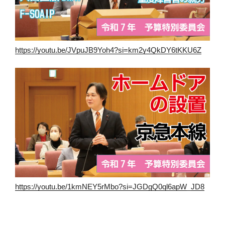
https://youtu.be/JVpuJB9Yoh4?si=km2y4QkDY6tKKU6Z
https://youtu.be/1kmNEY5rMbo?si=JGDgQ0ql6apW_JD8