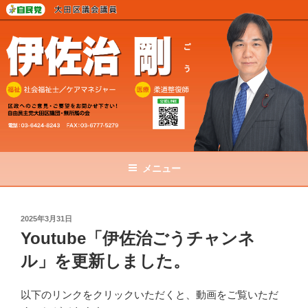
コ
ン
テ
ン
ツ
へ
ス
キ
ッ
プ
メニュー
投
2025年3月31日
稿
Youtube「伊佐治ごうチャンネ
日:
ル」を更新しました。
以下のリンクをクリックいただくと、動画をご覧いただ